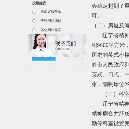
投票建议
会稳定起到了
提高客服热情
可。
争强网站功能
（二）房屋及
美化网站界面
辽宁省精
更新网站内容
积
9600
平方米
历史的英式小
投票
查看结果
岭市人民政府
英式、日式、
张，编制床位
2
（三）科
辽宁省精
精神病合并肝
勤等科室设置