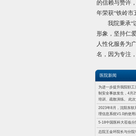
的信赖与赞许
年荣获
“铁岭市
我院秉承“
形象，坚持仁
人性化服务为
名，因为专注
医院新闻
为进一步提升我院职工
制安全事故发生，4月
培训、疏散演练。 此
2023年8月，沈阳
理信息系统V1.0的使
5-18中国医科大莅临
总院王金环院长与分院