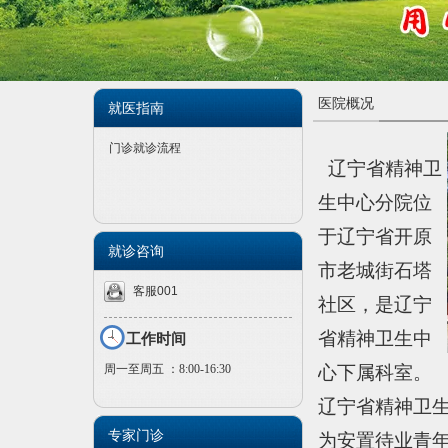
医院概况
就医指南
门诊就诊流程
辽宁省精神卫
生中心分院位
于辽宁省开原
就诊咨询
市老城街石塔
客服001
社区，是辽宁
省精神卫生中
工作时间
周一至周五 ：8:00-16:30
心下属科室。
辽宁省精神卫
专家门诊
为安置待业青