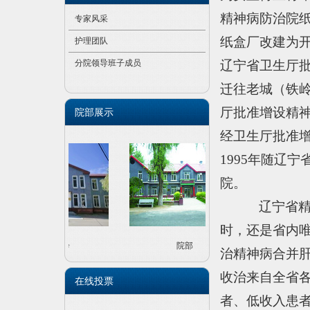
精神病防治院
专家风采
纸盒厂改建为
护理团队
分院领导班子成员
辽宁省卫生厅
迁往老城（
铁
厅批准增设精
院部展示
经卫生厅批准
1995
年随辽宁
院。
辽宁省
时，还是省内
院部门诊
院部
治精神病合并
收治来自全省
在线投票
者、低收入患